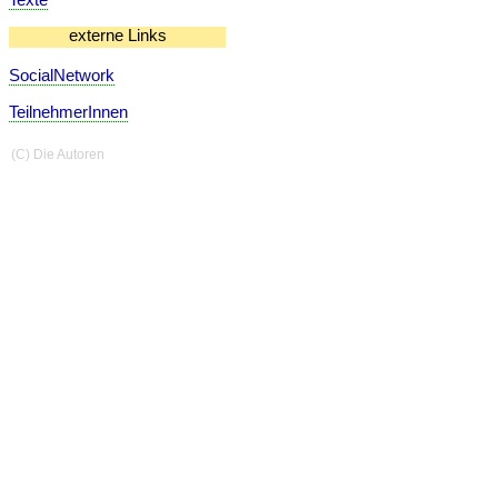
externe Links
SocialNetwork
TeilnehmerInnen
(C) Die Autoren