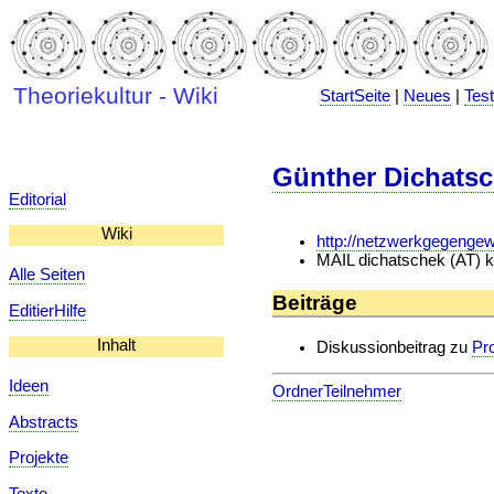
Theoriekultur - Wiki
StartSeite
|
Neues
|
Tes
Günther Dichats
Editorial
Wiki
http://netzwerkgegengew
MAIL dichatschek (AT) ki
Alle Seiten
Beiträge
EditierHilfe
Inhalt
Diskussionbeitrag zu
Pr
Ideen
OrdnerTeilnehmer
Abstracts
Projekte
Texte