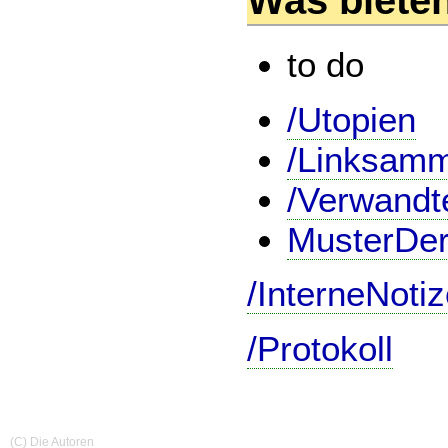
Was bieten
to do
/Utopien
/Linksam
/Verwand
MusterDer
/InterneNoti
/Protokoll
(C) Die Autoren