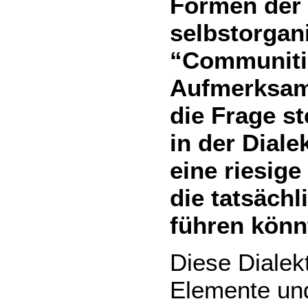
Formen der 
selbstorgan
“Communitie
Aufmerksam
die Frage st
in der Diale
eine riesige
die tatsäch
führen könn
Diese Dialekt
Elemente un