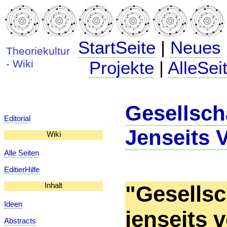
StartSeite
|
Neues
Theoriekultur
- Wiki
Projekte
|
AlleSei
Gesellscha
Editorial
Jenseits 
Wiki
Alle Seiten
EditierHilfe
Inhalt
"Gesellsc
Ideen
jenseits 
Abstracts