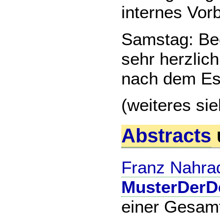
internes Vorb
Samstag: Beg
sehr herzlic
nach dem Es
(weiteres si
Abstracts
Franz Nahra
MusterDerD
einer Gesam