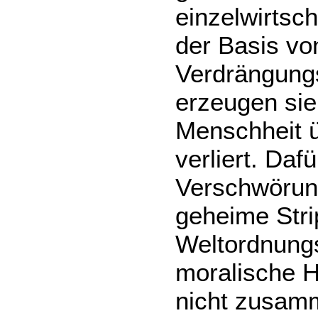
einzelwirtsch
der Basis vo
Verdrängung
erzeugen sie
Menschheit ü
verliert. Daf
Verschwörung
geheime Stri
Weltordnungs
moralische H
nicht zusam