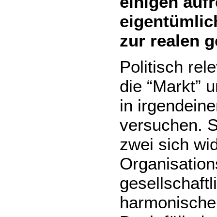
einigen aufr
eigentümlic
zur realen 
Politisch rel
die “Markt” u
in irgendeine
versuchen. So
zwei sich wi
Organisatio
gesellschaft
harmonische