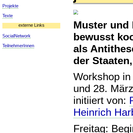
Projekte
Texte
Muster und 
externe Links
bewusst koo
SocialNetwork
als Antithe
TeilnehmerInnen
der Staaten
Workshop in 
und 28. Mär
initiiert von:
Heinrich Ha
Freitag: Beg