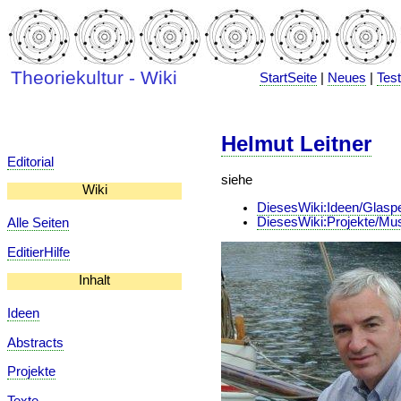
Theoriekultur - Wiki
StartSeite
|
Neues
|
Tes
Helmut Leitner
Editorial
siehe
Wiki
DiesesWiki:Ideen/Glaspe
DiesesWiki:Projekte/M
Alle Seiten
EditierHilfe
Inhalt
Ideen
Abstracts
Projekte
Texte