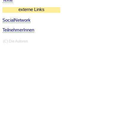
externe Links
SocialNetwork
TeilnehmerInnen
(C) Die Autoren