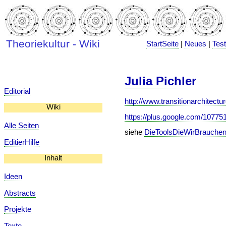
Theoriekultur - Wiki
StartSeite
|
Neues
|
Tes
Julia Pichler
Editorial
http://www.transitionarchitectur
Wiki
https://plus.google.com/1077
Alle Seiten
siehe
DieToolsDieWirBrauche
EditierHilfe
Inhalt
Ideen
Abstracts
Projekte
Texte