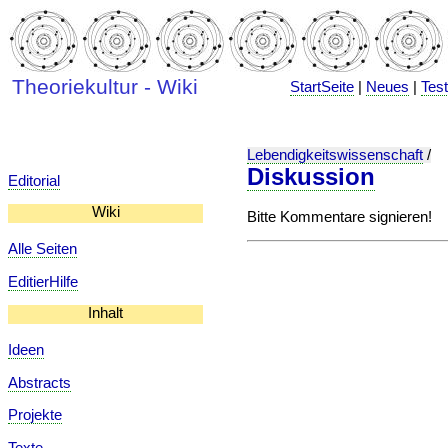
Theoriekultur - Wiki
StartSeite
|
Neues
|
Tes
Lebendigkeitswissenschaft
/
Diskussion
Editorial
Wiki
Bitte Kommentare signieren!
Alle Seiten
EditierHilfe
Inhalt
Ideen
Abstracts
Projekte
Texte