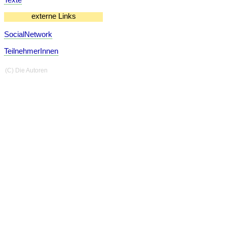
externe Links
SocialNetwork
TeilnehmerInnen
(C) Die Autoren