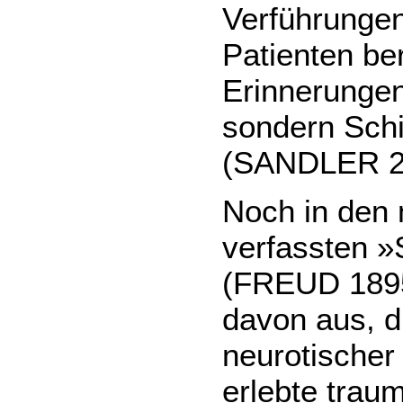
Verführungen
Patienten ber
Erinnerungen
sondern Schi
(SANDLER 2
Noch in de
verfassten »
(FREUD 1895
davon aus, 
neurotischer 
erlebte trau