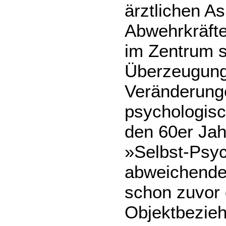
ärztlichen A
Abwehrkräfte 
im Zentrum s
Überzeugung
Veränderunge
psychologisc
den 60er Ja
»Selbst-Psy
abweichende
schon zuvor 
Objektbezieh