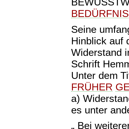
BEWUSSTW
BEDÜRFNI
Seine umfang
Hinblick auf 
Widerstand 
Schrift Hem
Unter dem T
FRÜHER
G
a) Widersta
es unter and
„ Bei weitere