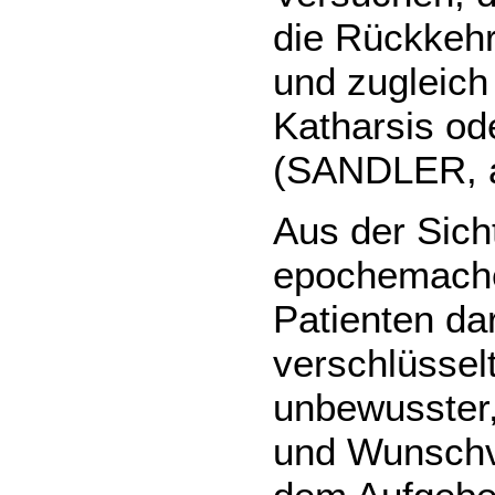
die Rückkehr
und zugleich
Katharsis od
(SANDLER, a
Aus der Sic
epochemache
Patienten da
verschlüssel
unbewusster,
und Wunschvo