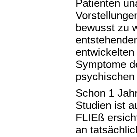
Patienten u
Vorstellunge
bewusst zu 
entstehenden
entwickelten
Symptome de
psychischen
Schon 1 Jahr
Studien ist 
FLIEß ersich
an tatsächli