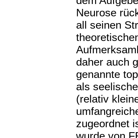
dem Aufgebe
Neurose rüc
all seinen S
theoretische
Aufmerksamke
daher auch g
genannte top
als seelisch
(relativ klei
umfangreich
zugeordnet i
wurde von FR