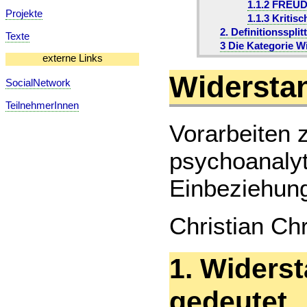
1.1.2 FREUD
Projekte
1.1.3 Kritis
2. Definitionssplit
Texte
3 Die Kategorie W
externe Links
Widersta
SocialNetwork
TeilnehmerInnen
Vorarbeiten 
psychoanalyt
Einbeziehun
Christian Ch
1. Widers
gedeute