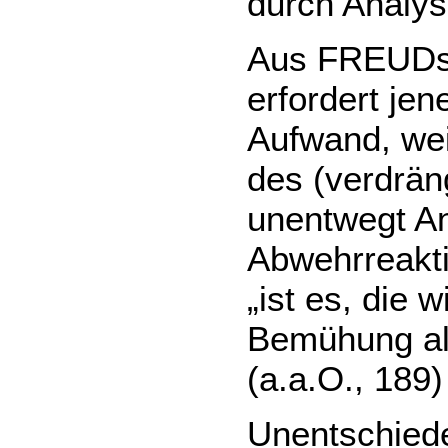
durch Analys
Aus FREUDs 
erfordert je
Aufwand, weil
des (verdrän
unentwegt An
Abwehrreaktio
„ist es, die 
Bemühung al
(a.a.O., 189)
Unentschiede