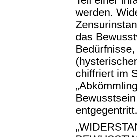
werden. Wide
Zensurinstanz
das Bewusst
Bedürfnisse,
(hysterische
chiffriert im
„Abkömmling
Bewusstsein 
entgegentritt
„WIDERSTA