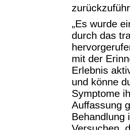
zurückzuführ
„Es wurde ein
durch das tr
hervorgeruf
mit der Erin
Erlebnis akt
und könne d
Symptome ihr
Auffassung g
Behandlung i
Versuchen, 