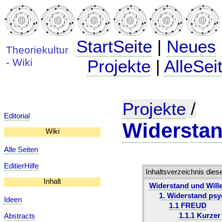
StartSeite
|
Neues
Theoriekultur
- Wiki
Projekte
|
AlleSei
Projekte
/
Editorial
Widerstan
Wiki
Alle Seiten
EditierHilfe
Inhaltsverzeichnis dies
Inhalt
Widerstand und Will
1. Widerstand psy
Ideen
1.1 FREUD
1.1.1 Kurze
Abstracts