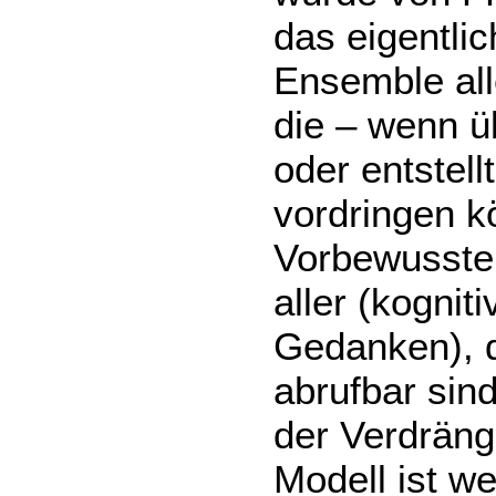
das eigentli
Ensemble all
die – wenn ü
oder entstel
vordringen k
Vorbewusste
aller (kogni
Gedanken), d
abrufbar sin
der Verdräng
Modell ist w