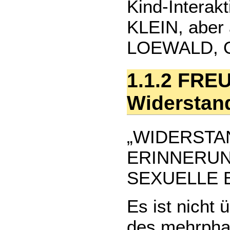
Kind-Interakt
KLEIN, aber
LOEWALD, O
1.1.2 FRE
Widerstan
„WIDERSTA
ERINNERU
SEXUELLE 
Es ist nicht
des mehrpha