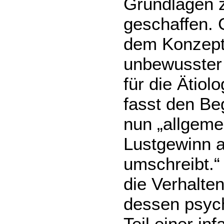
Grundlagen z
geschaffen. 
dem Konzept
unbewusster 
für die Ätio
fasst den Beg
nun „allgeme
Lustgewinn 
umschreibt.“ 
die Verhalte
dessen psych
Teil einer inf