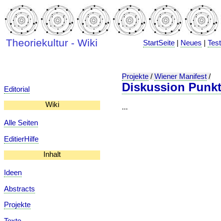
Theoriekultur - Wiki
StartSeite
|
Neues
|
Tes
Projekte
/
Wiener Manifest
/
Diskussion Punkt
Editorial
Wiki
...
Alle Seiten
EditierHilfe
Inhalt
Ideen
Abstracts
Projekte
Texte