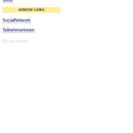
externe Links
SocialNetwork
TeilnehmerInnen
(C) Die Autoren