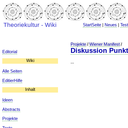
Theoriekultur - Wiki
StartSeite
|
Neues
|
Tes
Projekte
/
Wiener Manifest
/
Diskussion Punkt
Editorial
Wiki
...
Alle Seiten
EditierHilfe
Inhalt
Ideen
Abstracts
Projekte
Texte