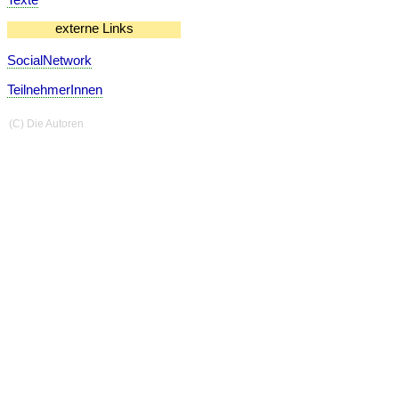
externe Links
SocialNetwork
TeilnehmerInnen
(C) Die Autoren