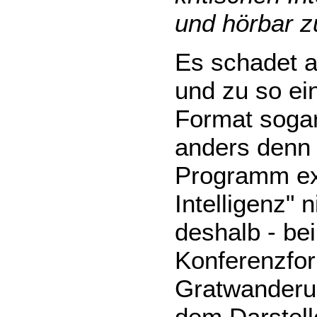
und hörbar 
Es schadet al
und zu so e
Format sogar
anders denn 
Programm exi
Intelligenz" 
deshalb - be
Konferenzfor
Gratwanderu
dem Darstelle