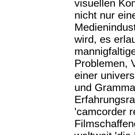
visuellen Ko
nicht nur ei
Medienindust
wird, es erla
mannigfaltig
Problemen, V
einer univer
und Grammat
Erfahrungsra
'camcorder re
Filmschaffe