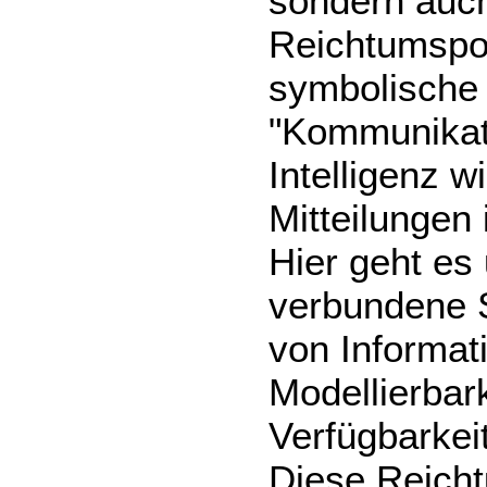
sondern auc
Reichtumspot
symbolische 
"Kommunikati
Intelligenz w
Mitteilungen 
Hier geht es
verbundene S
von Informat
Modellierbark
Verfügbarkei
Diese Reicht