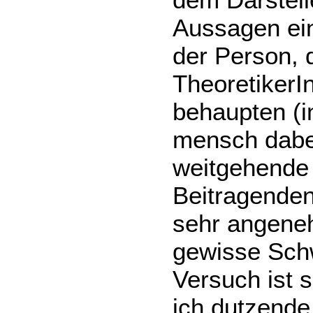
Aussagen ein
der Person, d
TheoretikerIn
behaupten (in
mensch dabei 
weitgehende 
Beitragenden
sehr angene
gewisse Schw
Versuch ist s
ich dutzende