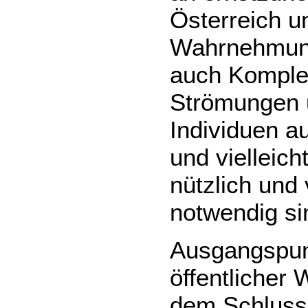
Österreich un
Wahrnehmungs
auch Komple
Strömungen 
Individuen au
und vielleic
nützlich und 
notwendig si
Ausgangspunkt
öffentlicher
dem Schluss 