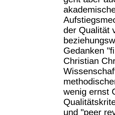
akademische
Aufstiegsmec
der Qualität
beziehungswe
Gedanken "fil
Christian Chr
Wissenschaf
methodischer
wenig ernst
Qualitätskrit
und "peer re