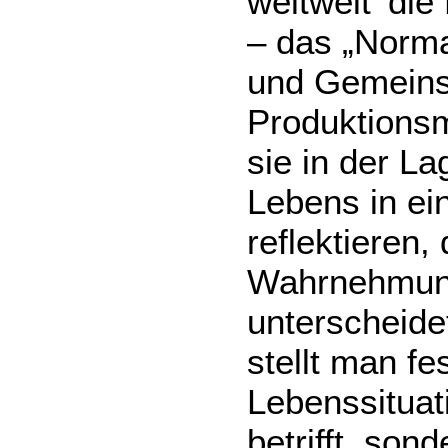
weltweit 'die
– das „Norma
und Gemeins
Produktionsm
sie in der La
Lebens in ei
reflektieren,
Wahrnehmung
unterscheide
stellt man fe
Lebenssituati
betrifft, son