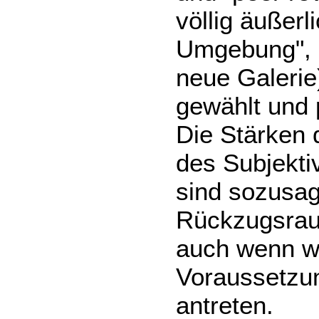
völlig äußerl
Umgebung", in
neue Galerie
gewählt und p
Die Stärken
des Subjekti
sind sozusag
Rückzugsraum
auch wenn wi
Voraussetzun
antreten.