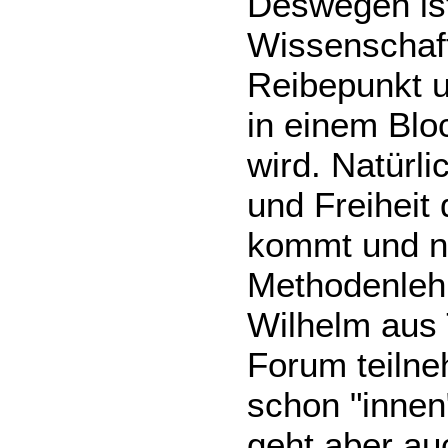
Deswegen ist
Wissenschaft
Reibepunkt u
in einem Bloc
wird. Natürli
und Freiheit
kommt und ni
Methodenleh
Wilhelm aus T
Forum teilne
schon "innen"
geht aber au