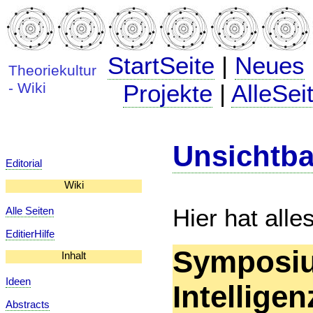
StartSeite
|
Neues
Theoriekultur
- Wiki
Projekte
|
AlleSei
Unsichtbar
Editorial
Wiki
Hier hat all
Alle Seiten
EditierHilfe
Symposiu
Inhalt
Ideen
Intelligen
Abstracts