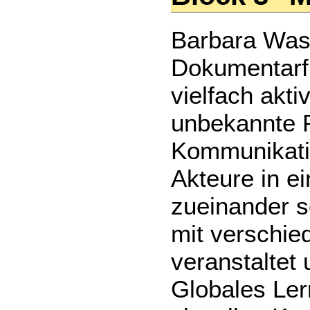
Barbara Wasc
Dokumentarfi
vielfach akt
unbekannte P
Kommunikatio
Akteure in ei
zueinander se
mit verschie
veranstaltet
Globales Le