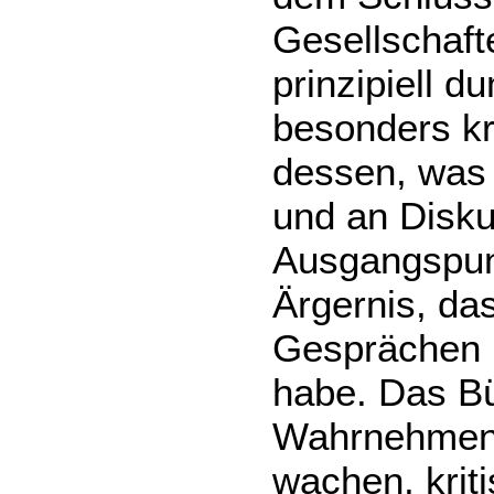
Gesellschaft
prinzipiell d
besonders kr
dessen, was e
und an Diskur
Ausgangspun
Ärgernis, da
Gesprächen m
habe. Das Bü
Wahrnehmen 
wachen, krit