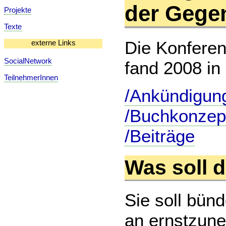
der Gegen
Projekte
Texte
Die Konferen
externe Links
SocialNetwork
fand 2008 in 
TeilnehmerInnen
/Ankündigun
/Buchkonzep
/Beiträge
Was soll 
Sie soll bün
an ernstzun