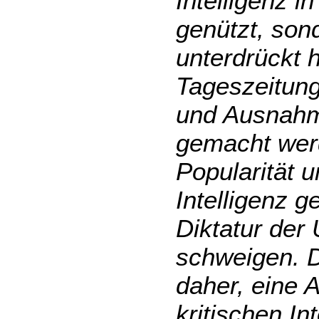
Intelligenz i
genützt, son
unterdrückt 
Tageszeitung
und Ausnahme
gemacht wer
Popularität u
Intelligenz 
Diktatur der
schweigen. 
daher, eine 
kritischen In