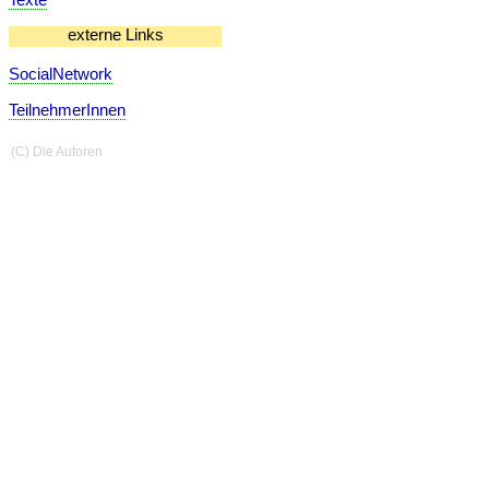
externe Links
SocialNetwork
TeilnehmerInnen
(C) Die Autoren