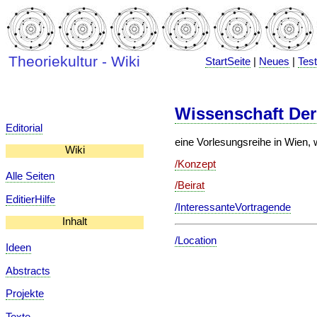
Theoriekultur - Wiki
StartSeite
|
Neues
|
Tes
Wissenschaft Der
Editorial
eine Vorlesungsreihe in Wien, w
Wiki
/Konzept
Alle Seiten
/Beirat
EditierHilfe
/InteressanteVortragende
Inhalt
/Location
Ideen
Abstracts
Projekte
Texte