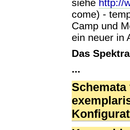
siehe
http://
come) - temp
Camp und Mos
ein neuer in
Das Spektra
...
Schemata 
exemplari
Konfigura