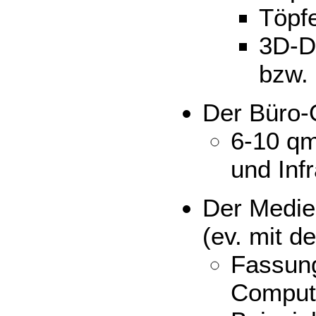
Töpfe
3D-D
bzw.
Der Büro-
6-10 qm
und Infr
Der Medie
(ev. mit d
Fassun
Compute