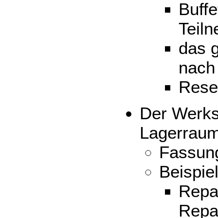
Buffe
Teil
das 
nach
Rese
Der Werks
Lagerrau
Fassun
Beispi
Repar
Repa