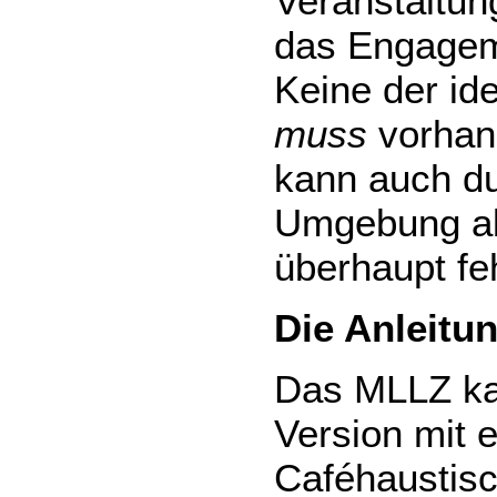
Veranstaltu
das Engageme
Keine der id
muss
vorhan
kann auch dur
Umgebung ab
überhaupt fe
Die Anleitu
Das MLLZ kan
Version mit 
Caféhaustisc