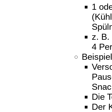
1 od
(Küh
Spül
z. B.
4 Pe
Beispi
Vers
Paus
Snac
Die 
Der 