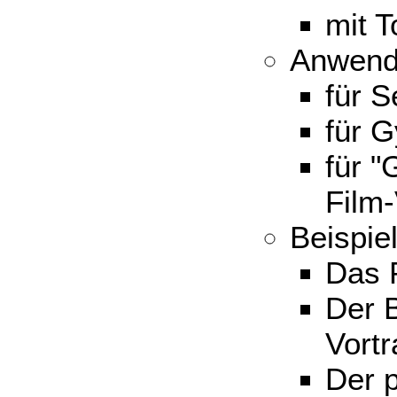
mit T
Anwend
für S
für G
für "
Film
Beispi
Das 
Der B
Vortr
Der 