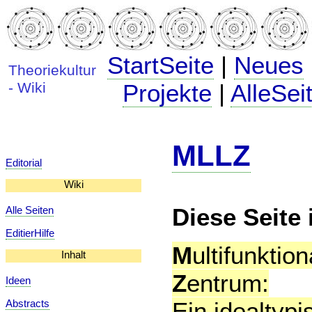
StartSeite
|
Neues
Theoriekultur
- Wiki
Projekte
|
AlleSei
MLLZ
Editorial
Wiki
Diese Seite i
Alle Seiten
EditierHilfe
M
ultifunktio
Inhalt
Z
entrum:
Ideen
Ein idealtypi
Abstracts