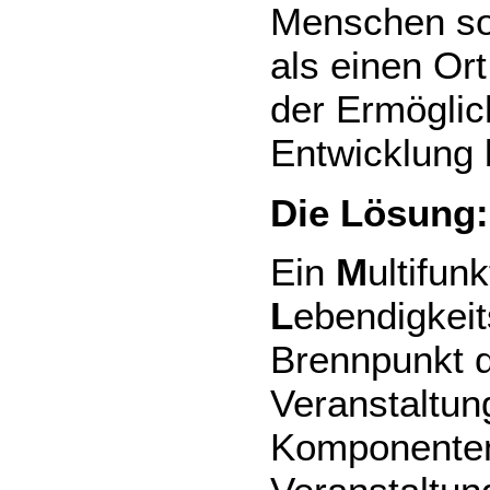
Menschen sol
als einen Ort
der Ermöglic
Entwicklung 
Die Lösung:
Ein
M
ultifun
L
ebendigkeit
Brennpunkt de
Veranstaltun
Komponenten