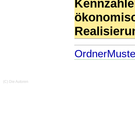
Kennzahlen
ökonomisc
Realisieru
OrdnerMuste
(C) Die Autoren