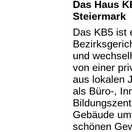
Das Haus KB
Steiermark
Das KB5 ist 
Bezirksgeric
und wechselh
von einer pr
aus lokalen 
als Büro-, In
Bildungszent
Gebäude umf
schönen Gewö