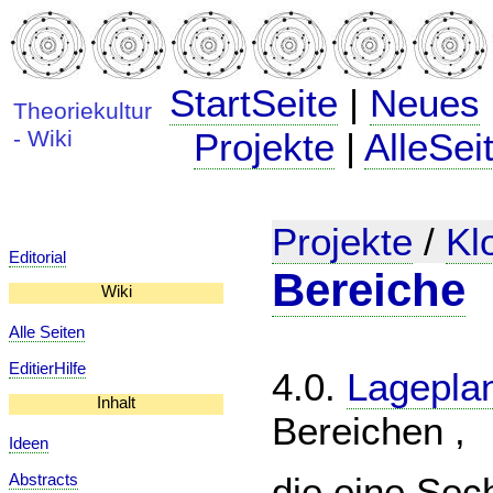
StartSeite
|
Neues
Theoriekultur
- Wiki
Projekte
|
AlleSei
Projekte
/
Kl
Editorial
Bereiche
Wiki
Alle Seiten
EditierHilfe
4.0.
Lagepla
Inhalt
Bereichen ,
Ideen
die eine Sec
Abstracts