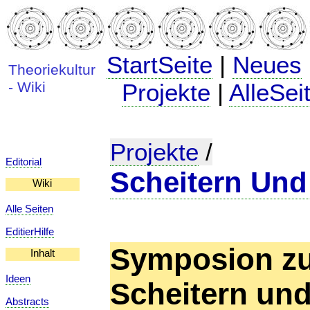
StartSeite
|
Neues
Theoriekultur
- Wiki
Projekte
|
AlleSei
Projekte
/
Editorial
Scheitern Und
Wiki
Alle Seiten
EditierHilfe
Symposion zum
Inhalt
Ideen
Scheitern und
Abstracts