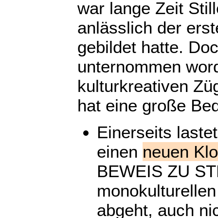
war lange Zeit Sti
anlässlich der ers
gebildet hatte. Do
unternommen worden
kulturkreativen Zü
hat eine große Be
Einerseits laste
einen
neuen Klos
BEWEIS ZU STE
monokulturellen
abgeht, auch n